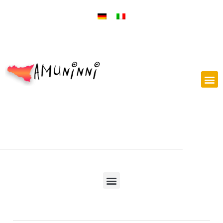
Mercatini di Natale a Francoforte sul Meno dal 08.12 al 12.12